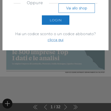
Oppure
Vai allo shop
LOGIN
Hai un codice sconto o un codice abbonato?
clicca qui
1
32