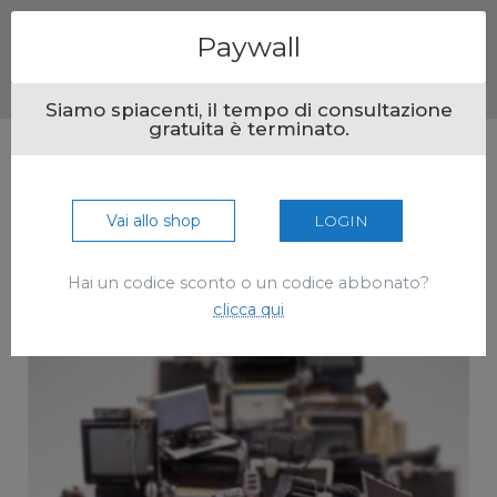
Menu
Paywall
Siamo spiacenti, il tempo di consultazione
gratuita è terminato.
Vai allo shop
LOGIN
Hai un codice sconto o un codice abbonato?
clicca qui