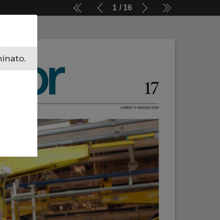
1
16
minato.