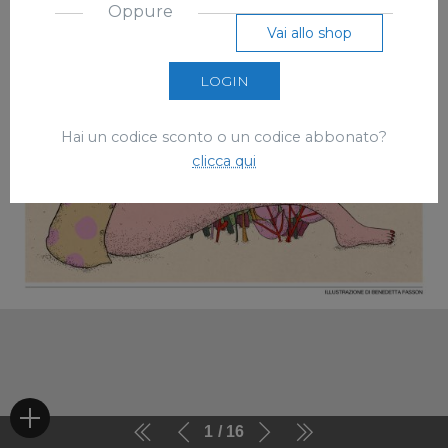
Oppure
Vai allo shop
LOGIN
Hai un codice sconto o un codice abbonato?
clicca qui
1
16