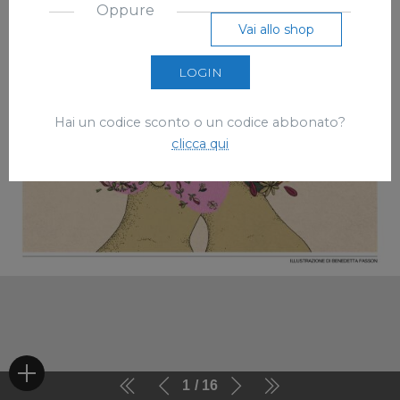
Oppure
Vai allo shop
LOGIN
Hai un codice sconto o un codice abbonato?
clicca qui
1
16