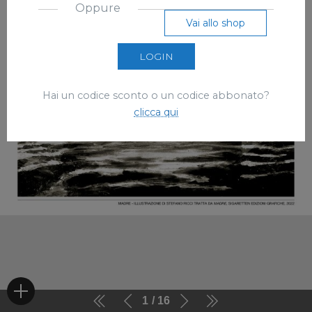
Oppure
Vai allo shop
LOGIN
Hai un codice sconto o un codice abbonato?
clicca qui
1
16